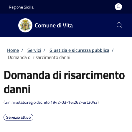
Salta al contenuto principale
Skip to footer content
Regione Sicilia
Comune di Vita
Briciole di pane
Home
/
Servizi
/
Giustizia e sicurezza pubblica
/
Domanda di risarcimento danni
Domanda di risarcimento
danni
(
urn:nir:stato:regio.decreto:1942-03-16;262~art2043
)
Servizio attivo