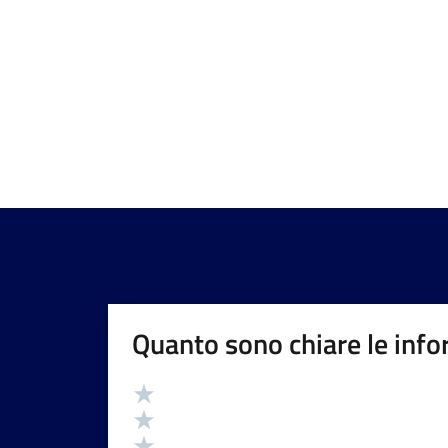
Quanto sono chiare le info
Valutazione
Valuta 5 stelle su 5
Valuta 4 stelle su 5
Valuta 3 stelle su 5