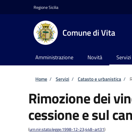
Salta al contenuto principale
Skip to footer content
Regione Sicilia
Comune di Vita
Amministrazione
Novità
Servizi
Briciole di pane
Home
/
Servizi
/
Catasto e urbanistica
/
R
Rimozione dei vinc
cessione e sul ca
(
urn:nir:stato:legge:1998-12-23;448~art31
)