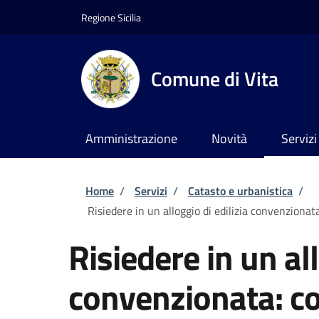
Salta al contenuto principale
Skip to footer content
Regione Sicilia
Comune di Vita
Amministrazione
Novità
Servizi
Briciole di pane
Home
/
Servizi
/
Catasto e urbanistica
/
Risiedere in un alloggio di edilizia convenzionat
Risiedere in un all
convenzionata: c