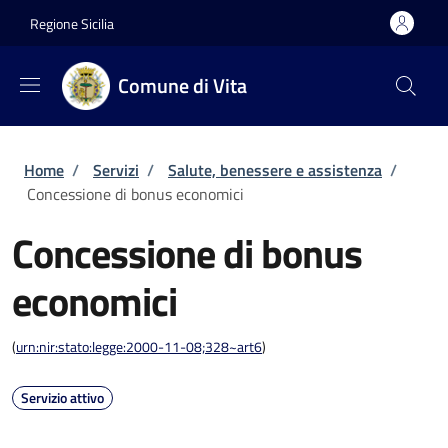
Salta al contenuto principale
Skip to footer content
Regione Sicilia
Comune di Vita
Briciole di pane
Home
/
Servizi
/
Salute, benessere e assistenza
/
Concessione di bonus economici
Concessione di bonus
economici
(
urn:nir:stato:legge:2000-11-08;328~art6
)
Servizio attivo