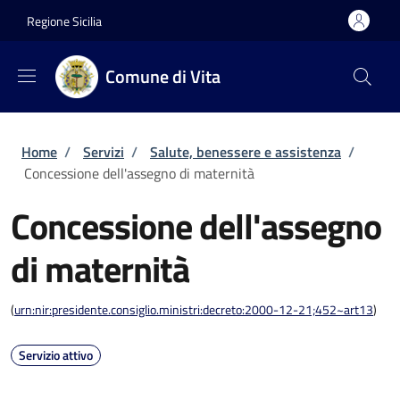
Salta al contenuto principale
Skip to footer content
Regione Sicilia
Comune di Vita
Briciole di pane
Home
/
Servizi
/
Salute, benessere e assistenza
/
Concessione dell'assegno di maternità
Concessione dell'assegno
di maternità
(
urn:nir:presidente.consiglio.ministri:decreto:2000-12-21;452~art13
)
Servizio attivo