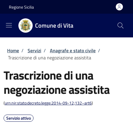
Salta al contenuto principale
Skip to footer content
Regione Sicilia
Comune di Vita
Briciole di pane
Home
/
Servizi
/
Anagrafe e stato civile
/
Trascrizione di una negoziazione assistita
Trascrizione di una
negoziazione assistita
(
urn:nir:stato:decreto.legge:2014-09-12;132~art6
)
Servizio attivo