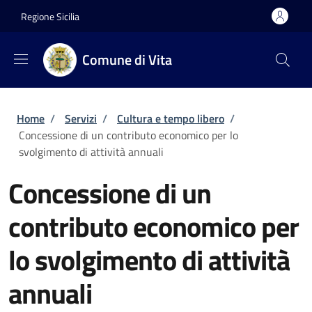
Salta al contenuto principale
Skip to footer content
Regione Sicilia
Comune di Vita
Briciole di pane
Home
/
Servizi
/
Cultura e tempo libero
/
Concessione di un contributo economico per lo
svolgimento di attività annuali
Concessione di un
contributo economico per
lo svolgimento di attività
annuali