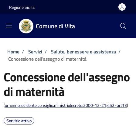
Salta al contenuto principale
Skip to footer content
Regione Sicilia
Comune di Vita
Briciole di pane
Home
/
Servizi
/
Salute, benessere e assistenza
/
Concessione dell'assegno di maternità
Concessione dell'assegno
di maternità
(
urn:nir:presidente.consiglio.ministri:decreto:2000-12-21;452~art13
)
Servizio attivo