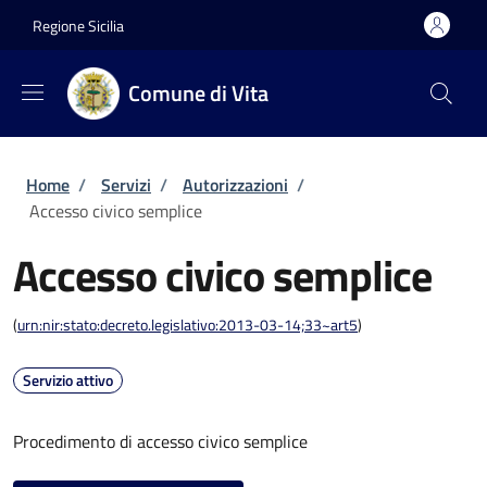
Salta al contenuto principale
Skip to footer content
Regione Sicilia
Comune di Vita
Briciole di pane
Home
/
Servizi
/
Autorizzazioni
/
Accesso civico semplice
Accesso civico semplice
(
urn:nir:stato:decreto.legislativo:2013-03-14;33~art5
)
Servizio attivo
Procedimento di accesso civico semplice