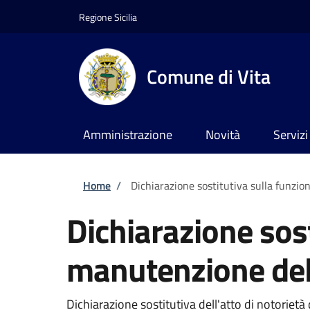
Salta al contenuto principale
Skip to footer content
Regione Sicilia
Comune di Vita
Amministrazione
Novità
Servizi
Briciole di pane
Home
/
Dichiarazione sostitutiva sulla funzio
Dichiarazione sost
manutenzione del
Dichiarazione sostitutiva dell'atto di notorie