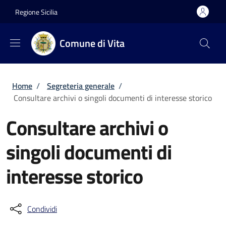
Salta al contenuto principale
Skip to footer content
Regione Sicilia
Comune di Vita
Briciole di pane
Home
/
Segreteria generale
/
Consultare archivi o singoli documenti di interesse storico
Consultare archivi o
singoli documenti di
interesse storico
Condividi